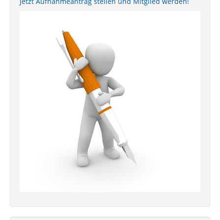
Jetzt Aufnahmeantrag stellen und Mitglied werden!
Download
Verband
Satzung
DSV im Dialog
Luftraum
Öffentliche Segelflugsektoren
DSV-App >>Glideckeck