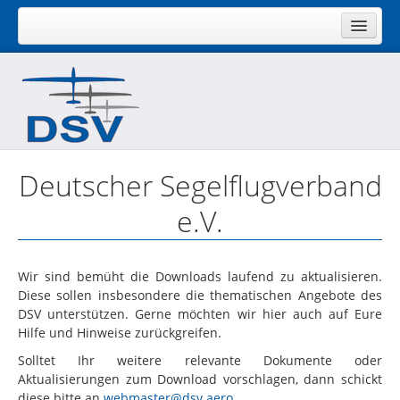
Home
Service
Flugbetrieb
Fluggelände
Deutscher Segelflugverband
Vereinsmanagement
e.V.
Ausbildung/Lizenzen
Sport
Wir sind bemüht die Downloads laufend zu aktualisieren.
Luftraum
Diese sollen insbesondere die thematischen Angebote des
Gesamt
DSV unterstützen. Gerne möchten wir hier auch auf Eure
Hilfe und Hinweise zurückgreifen.
Regionalbereich Nord
Solltet Ihr weitere relevante Dokumente oder
Regionalbereich Ost
Aktualisierungen zum Download vorschlagen, dann schickt
diese bitte an
webmaster@dsv.aero