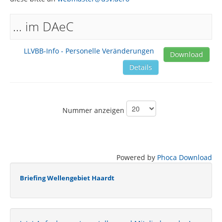
Regionalbereich Mitte
Regionalbereich West
... im DAeC
Regionalbereich Südwest
LLVBB-Info - Personelle Veränderungen
Download
Regionalbereich Südost
Details
Österreich
Verband
Ziele
Nummer anzeigen
Vorstand/Team
Satzung
Powered by
Phoca Download
Mitglieder
Mitglied werden
Briefing Wellengebiet Haardt
Aufnahmeantrag
Mitgliederportal